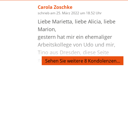
Carola Zoschke
schrieb am 25. März 2022 um 18.52 Uhr
Liebe Marietta, liebe Alicia, liebe
Marion,
gestern hat mir ein ehemaliger
Arbeitskollege von Udo und mir,
Tino aus Dresden, diese Seite
gezeigt. Es tut mir sehr leid, dass
Sehen Sie weitere 8 Kondolenzen…
ihr euren Vater und Ehemann
verloren habt. Ich habe eine ganze
Weile mit Udo in München
Bilder
zusammengearbeitet, wir haben
uns eine volle Stelle geteilt, um für
unsere Kinder da sein zu können
und wir haben zusammen
erfahren, dass unser gemeinsamer