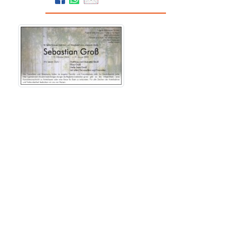
Bestattungen Burger
Schwabacher Str. 95
90763
Fürth