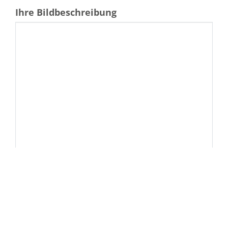
Ihre Bildbeschreibung
Schlagworte
In ewiger Freundschaft